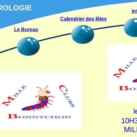
HROLOGIE
In
Calendrier des fêtes
Le Bureau
l
10H3
MIL